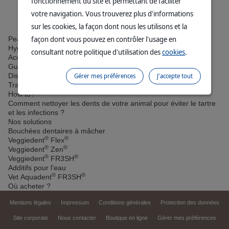
fonctionnement du site et permettant de faciliter
votre navigation. Vous trouverez plus d'informations
sur les cookies, la façon dont nous les utilisons et la
Chats
façon dont vous pouvez en contrôler l'usage en
Peau & pelage
Hygiène bucco-dentaire
consultant notre politique d'utilisation des
cookies
.
Accueil
Guides
Gérer mes préférences
J'accepte tout
Discovering dog dental health
Traiter et rafraîchir la mauvaise haleine
How to?
Comment nettoyer les dents de votre animal pour éviter le tartre
et les infections ?
Nos solutions
Bouchées dentaires à mâcher
®
®
Veggiedent
Flex
®
®
Veggiedent
Zen
®
®
Veggiedent
FR3SH
Additifs pour l’eau
®
®
Vet Aquadent
FR3SH
Où acheter ?
Mentions légales
Impressum
Conditions générales
Protection des données
Site corporate
Nous contacter
Boutique en ligne
Gérer mes préférences