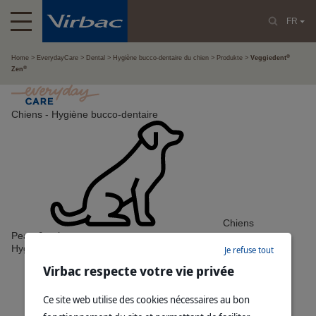
FR
®
Home
EverydayCare
Dental
Hygiène bucco-dentaire du chien
Produkte
Veggiedent
®
Zen
Chiens - Hygiène bucco-dentaire
Chiens
Peau & pelage
Hygiène bucco-dentaire
Je refuse tout
Virbac respecte votre vie privée
Ce site web utilise des cookies nécessaires au bon