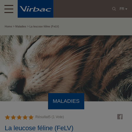
FR
Home
Maladies
La leucose féline (FeLV)
MALADIES
Résultat
5
(
1
Vote)
La leucose féline (FeLV)