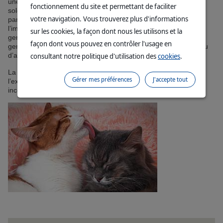
une immunodéficience ou des tumeurs. Ce type d’évolution se
fonctionnement du site et permettant de faciliter
solde toujours par le décès de l’animal. L’anémie se manifeste
votre navigation. Vous trouverez plus d'informations
par une pâleur alarmante des muqueuses. En raison de
l’immunodéficience, ces chats deviennent vulnérables à des
sur les cookies, la façon dont nous les utilisons et la
germes normalement inoffensifs, souffrent d’inflammation des
façon dont vous pouvez en contrôler l'usage en
gencives, de plaies qui guérissent mal, d’otites, de diarrhées ou
d’autres symptômes similaires.
consultant notre politique d'utilisation des
cookies
.
La vaccination est recommandée pour les chats ayant accès à
Gérer mes préférences
J'accepte tout
l’extérieur, ayant un contact avec des animaux au statut FeLV
inconnu ou avant un séjour en pension.