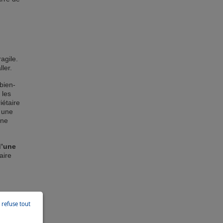
agile.
ler.
bien-
 les
iétaire
 une
 ne
d’une
aire
e refuse tout
s du
ère,