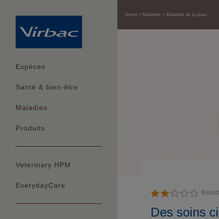
Home
Maladies
Maladies de la peau
Espèces
Santé & bien-être
Maladies
Produits
Veterinary HPM
EverydayCare
Résult
Des soins c