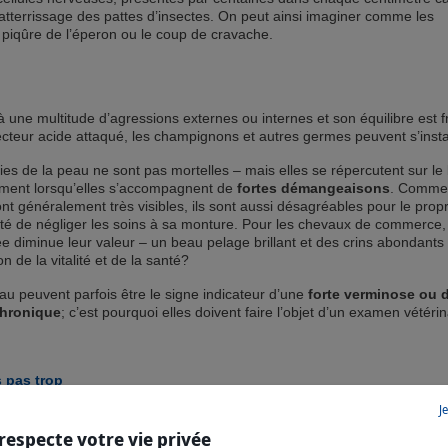
’atterrissage des pattes d’insectes. On peut ainsi imaginer comme les
 piqûre de l’éperon ou le coup de cravache.
une multitude d’agressions externes ou internes et son équilibre est fr
ecteur acide attaqué, les champignons et autres germes peuvent s’instal
ies de la peau ne sont pas mortelles – mais elles se répercutent sur le 
mment lorsqu’elles s’accompagnent de
fortes démangeaisons
. Comme
 généralement très visibles, ils sont aussi désagréables pour le propr
cté de négliger les soins à sa monture. Pour les chevaux de commerce,
 diminue leur valeur – un beau pelage brillant et des crins abondants
on de la vitalité et de la santé?
au peuvent parfois être le signe indicateur d’une
forte verminose ou 
chronique
; c’est pourquoi elles doivent faire l’objet d’un examen vétérin
 pas trop
J
eurs de chevaux accordent beaucoup d’importance aux soins quotidien
gneux de l’étrille et de la brosse permet d’éliminer la saleté, la poussi
respecte votre vie privée