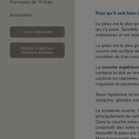
A propos de Virbac
Pour qu’il soit bien
Actualités
La peau est le plus g
qui s’y pose. Sensible
Accès vétérinaires
extérieures et est suj
La peau est le plus gr
Boutique en ligne pour
couvre une surface de
détenteurs d'animaux
constitue de trois cou
La
couche supérieur
contacts et doit se 
carence en vitamines 
rugueuse et squameuse
Sous l’épiderme se tr
sanguins, glandes sudo
Le troisième couche, l
principalement de cell
Dans la couche sous-c
conjonctif, des voies
tressaillir la peau pa
Mais auparavant, les 