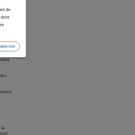
t
tre
ant de
s
n dont
leurs
qu’un
tre
-ci
t les
cepte tout
ive
:
nombre
 des
itement
 la
tions