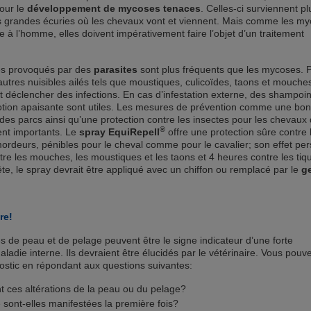
pour le
développement de mycoses tenaces
. Celles-ci surviennent pl
 grandes écuries où les chevaux vont et viennent. Mais comme les m
 à l’homme, elles doivent impérativement faire l’objet d’un traitement
és provoqués par des
parasites
sont plus fréquents que les mycoses. 
utres nuisibles ailés tels que moustiques, culicoïdes, taons et mouche
t déclencher des infections. En cas d’infestation externe, des shampoi
lotion apaisante sont utiles. Les mesures de prévention comme une bo
 des parcs ainsi qu’une protection contre les insectes pour les chevaux 
®
ent importants. Le
spray EquiRepell
offre une protection sûre contre 
ordeurs, pénibles pour le cheval comme pour le cavalier; son effet per
re les mouches, les moustiques et les taons et 4 heures contre les tiq
ête, le spray devrait être appliqué avec un chiffon ou remplacé par le
ge
re!
 de peau et de pelage peuvent être le signe indicateur d’une forte
adie interne. Ils devraient être élucidés par le vétérinaire. Vous pouv
nostic en répondant aux questions suivantes:
 ces altérations de la peau ou du pelage?
sont-elles manifestées la première fois?