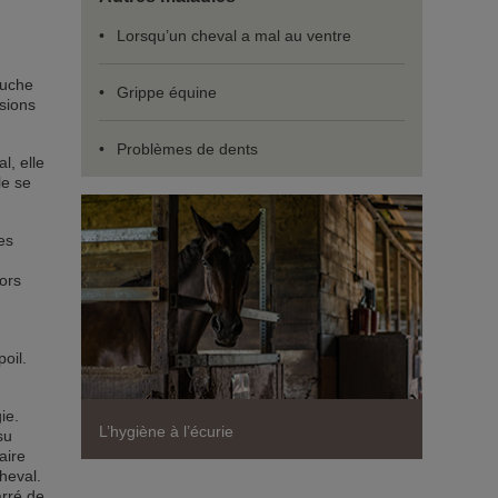
Lorsqu’un cheval a mal au ventre
ouche
Grippe équine
ssions
Problèmes de dents
l, elle
le se
les
ors
oil.
ie.
L’hygiène à l’écurie
su
aire
heval.
arré de