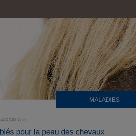
MALADIES
at
2,3
(
182
Vote)
iblés pour la peau des chevaux