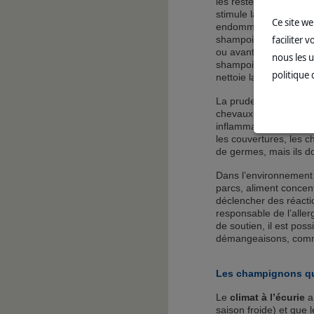
les restes de transpira
stimule la circulation
Ce site w
endommager la peau et
faciliter 
shampoings trop fréqu
ou avant un concours i
nous les u
shampoing spécial c
politique 
nettoie la peau en dou
La prudence s’impose
chevaux qui ne suppor
inflammation de la p
les couvertures, les 
de germes, mais ils do
Dans l’environnement 
parcs, aliment concen
déclencher des réaction
responsable de l’aller
de soutien, il est pos
démangeaisons, comm
Les champignons que
Le
climat à l’écurie
a
saison froide) et que 