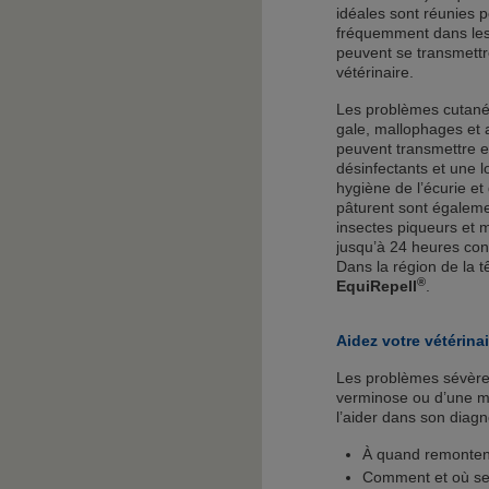
idéales sont réunies 
fréquemment dans les
peuvent se transmettre
vétérinaire.
Les problèmes cutan
gale, mallophages et a
peuvent transmettre e
désinfectants et une 
hygiène de l’écurie et
pâturent sont égalem
insectes piqueurs et m
jusqu’à 24 heures cont
Dans la région de la t
®
EquiRepell
.
Aidez votre vétérinai
Les problèmes sévères
verminose ou d’une mal
l’aider dans son diag
À quand remontent
Comment et où se 