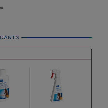
nt
NDANTS