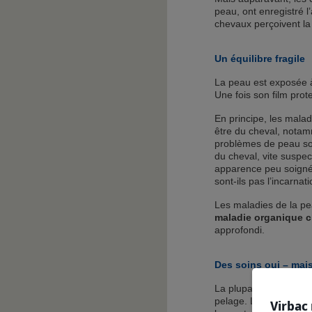
peau, ont enregistré l
chevaux perçoivent la
Un équilibre fragile
La peau est exposée à 
Une fois son film prot
En principe, les malad
être du cheval, nota
problèmes de peau sont
du cheval, vite suspe
apparence peu soignée
sont-ils pas l’incarnati
Les maladies de la pe
maladie organique 
approfondi.
Des soins oui – mais
La plupart des détent
pelage. Le passage soi
Virbac 