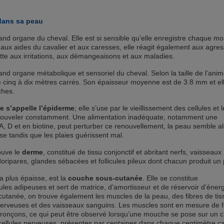
 dans sa peau
rand organe du cheval. Elle est si sensible qu’elle enregistre chaque m
 aux aides du cavalier et aux caresses, elle réagit également aux agre
ette aux irritations, aux démangeaisons et aux maladies.
and organe métabolique et sensoriel du cheval. Selon la taille de l’anima
 cinq à dix mètres carrés. Son épaisseur moyenne est de 3.8 mm et el
ches.
e s’appelle l’épiderme
; elle s’use par le vieillissement des cellules et 
renouveler constamment. Une alimentation inadéquate, notamment une
A, D et en biotine, peut perturber ce renouvellement, la peau semble al
 tandis que les plaies guérissent mal.
ouve le
derme
, constitué de tissu conjonctif et abritant nerfs, vaisseaux
ripares, glandes sébacées et follicules pileux dont chacun produit un p
a plus épaisse, est la
couche sous-cutanée
. Elle se constitue
ules adipeuses et sert de matrice, d’amortisseur et de réservoir d’énerg
utanée, on trouve également les muscles de la peau, des fibres de tis
 nerveuses et des vaisseaux sanguins. Les muscles sont en mesure de f
r tronçons, ce qui peut être observé lorsqu’une mouche se pose sur un c
cellules nerveuses, présentes par centaines dans chaque centimètre c