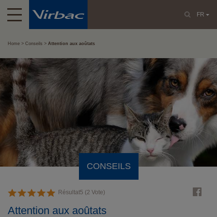
FR
Home
Conseils
Attention aux aoûtats
CONSEILS
Résultat
5
(
2
Vote)
Attention aux aoûtats