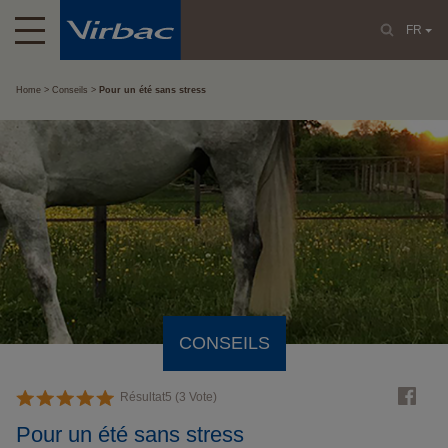
FR
Home
Conseils
Pour un été sans stress
CONSEILS
Résultat
5
(
3
Vote)
Pour un été sans stress