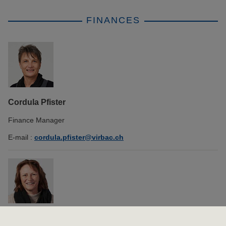
FINANCES
Cordula Pfister
Finance Manager
E-mail :
cordula.pfister@virbac.ch
Simone Scheibli