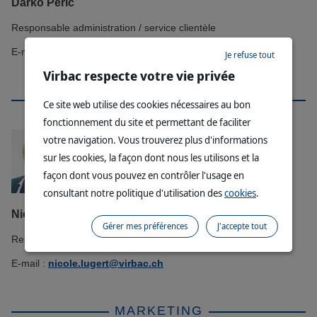
Darko Peric
Responsable administration / service clientèle
E-mail :
darko.peric@virbac.ch
Je refuse tout
Virbac respecte votre vie privée
LOGISTIQUE ET ACHAT
Ce site web utilise des cookies nécessaires au bon
fonctionnement du site et permettant de faciliter
votre navigation. Vous trouverez plus d'informations
sur les cookies, la façon dont nous les utilisons et la
façon dont vous pouvez en contrôler l'usage en
consultant notre politique d'utilisation des
cookies
.
Nicole Lugert
Gérer mes préférences
J'accepte tout
Responsable logistique et achat
E-mail :
nicole.lugert@virbac.ch
MARKETING