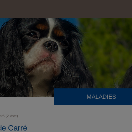
MALADIES
at
5
(
2
Vote)
de Carré