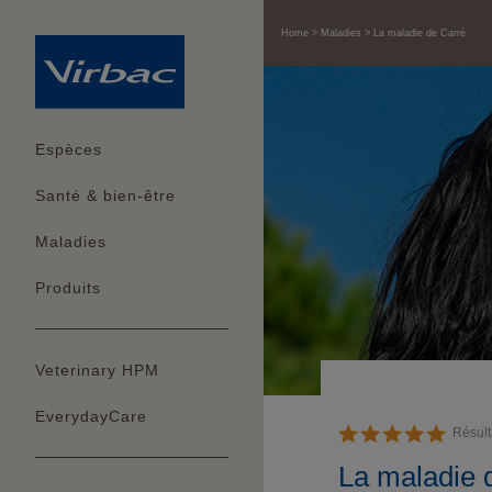
Home
Maladies
La maladie de Carré
Espèces
Santé & bien-être
Maladies
Produits
Veterinary HPM
EverydayCare
Résult
La maladie 