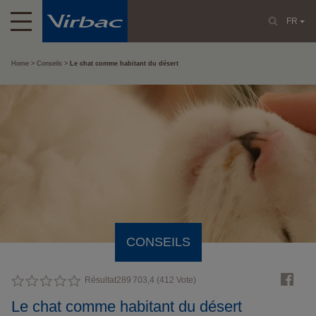
FR
Home
Conseils
Le chat comme habitant du désert
CONSEILS
Résultat
289 703,4
(
412
Vote)
Le chat comme habitant du désert