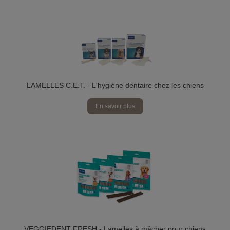
LAMELLES C.E.T. - L'hygiène dentaire chez les chiens
En savoir plus
VEGGIEDENT FRESH - Lamelles à mâcher pour chiens