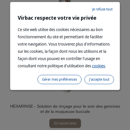
Je refuse tout
Virbac respecte votre vie privée
HEXAGEL - Gel de nettoyage pour animaux à base de
chlorhexidine
Ce site web utilise des cookies nécessaires au bon
fonctionnement du site et permettant de faciliter
En savoir plus
votre navigation. Vous trouverez plus d'informations
sur les cookies, la façon dont nous les utilisons et la
façon dont vous pouvez en contrôler l'usage en
consultant notre politique d'utilisation des
cookies
.
Gérer mes préférences
J'accepte tout
HEXARINSE - Solution de rinçage pour le soin des gencives
et de la muqueuse buccale
En savoir plus