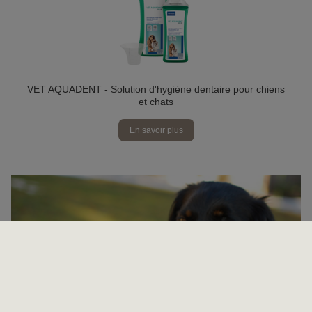
VET AQUADENT - Solution d'hygiène dentaire pour chiens
et chats
En savoir plus