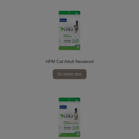
HPM Cat Adult Neutered
En savoir plus