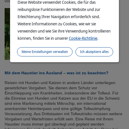
vorgeschrieben.
Diese Website verwendet Cookies, die für das
reibungslose Funktionieren der Website und zur
Erleichterung Ihrer Navigation erforderlich sind.
Weitere Informationen zu Cookies, wie wir sie
verwenden und wie Sie ihre Verwendung kontrollieren
können, finden Sie in unserer
Cookie-Richtlinie
.
Meine Einstellungen verwalten
Ich akzeptiere alles
Mit dem Haustier ins Ausland – was ist zu beachten?
Reisen mit Hunden und Katzen in andere Länder unterliegen
gesetzlichen Vorgaben. Sie dienen dem Schutz vor
Einschleppung von Krankheiten, insbesondere der Tollwut. Für
die Einreise von Hunden und Katzen aus der EU in die Schweiz
sind eine Markierung mittels Mikrochip, ein international
anerkannter Heimtierpass und eine gültige Tollwutimpfung
Voraussetzung. Aus Drittstaaten mit Tollwutrisiko müssen weitere
Vorgaben und Wartefristen erfüllt sein. Eine Reise mit Ihrem
Haustier muss immer gut überlegt und geplant werden: