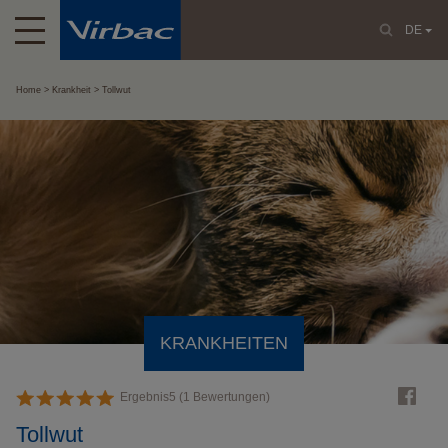
DE
Home
Krankheit
Tollwut
KRANKHEITEN
Ergebnis
5
(
1
Bewertungen)
Tollwut