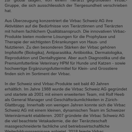
zur global tätigen, von einem Tierarzt gegründeten Virbac-
Gruppe, die sich ausschliesslich der Tiergesundheit verschrieben
hat.
Aus Überzeugung konzentriert die Virbac Schweiz AG ihre
Aktivitäten auf die Bedürfnisse von Tierärztinnen und Tierärzten
mit hohem fachlichem Qualitätsanspruch. Die innovativen Virbac-
Produkte bieten moderne Lösungen für die Prophylaxe und
Therapie der wichtigsten Erkrankungen von Haus- und
Nutztieren. Zu den besonderen Stärken der Virbac gehören
Impfstoffe (Biologika), Antiparasitika, Antibiotika, Dermatologika,
Reproduktion und Dentalhygiene. Aber auch Diagnostika und die
Premiumfutterlinie Veterinary HPM für Hunde und Katzen - sowie
hochwertige Ergänzungsfuttermittel für Klein- und Grosstiere
finden sich im Sortiment der Virbac.
In der Schweiz sind Virbac-Produkte seit bald 40 Jahren
erhältlich. Im Jahre 1988 wurde die Virbac Schweiz AG gegründet
und startete ab 2001 mit einem erweiterten Team, mit Rolf Heeb
als General Manager und Geschäftsräumlichkeiten in Zürich-
Glattbrugg. Innerhalb von wenigen Jahren konnte sich die Virbac
Schweiz AG mit einem kleinen, dynamischen Team im Schweizer
Veterinärmarkt etablieren. 2007 gründete die Virbac Schweiz AG
die viel beachtete Vetakademie, die der Tierärzteschaft
massgeschneiderte fachliche und betriebswirtschaftliche
Weiterbildungsseminare anbietet. 2018 feierte Virbac