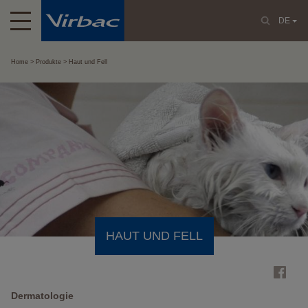
DE
Home
Produkte
Haut und Fell
HAUT UND FELL
Dermatologie