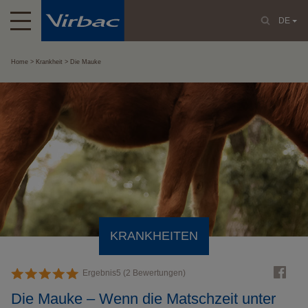
DE
Home
Krankheit
Die Mauke
KRANKHEITEN
Ergebnis
5
(
2
Bewertungen)
Die Mauke – Wenn die Matschzeit unter