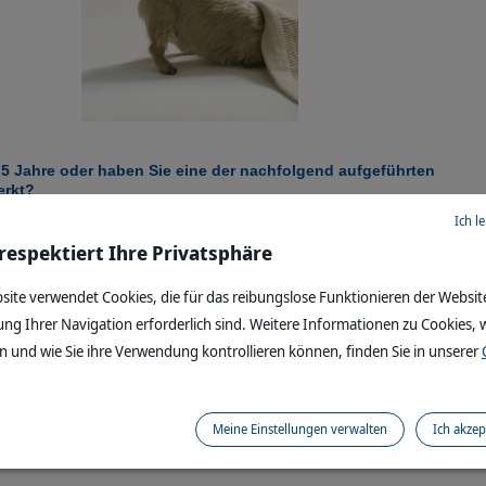
ls 5 Jahre oder haben Sie eine der nachfolgend aufgeführten
erkt?
Ich l
satz
 respektiert Ihre Privatsphäre
hgedrückt
oses Hinhocken
utigem) Sekret aus der Harnröhre
site verwendet Cookies, die für das reibungslose Funktionieren der Websit
Samenflüssigkeit
ung Ihrer Navigation erforderlich sind. Weitere Informationen zu Cookies, w
nklarer Ursache
 und wie Sie ihre Verwendung kontrollieren können, finden Sie in unserer
che
g
Meine Einstellungen verwalten
Ich akzep
hlsein