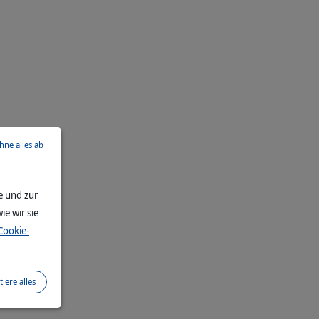
ehne alles ab
e und zur
ie wir sie
Cookie-
tiere alles