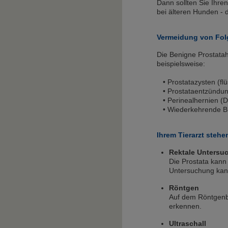
Dann sollten Sie Ihren
bei älteren Hunden - d
Vermeidung von Fo
Die Benigne Prostata
beispielsweise:
• Prostatazysten (flü
• Prostataentzündu
• Perinealhernien (
• Wiederkehrende B
Ihrem Tierarzt ste
Rektale Untersu
Die Prostata kann
Untersuchung kann 
Röntgen
Auf dem Röntgenbi
erkennen.
Ultraschall