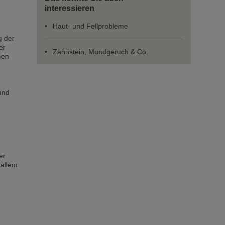
interessieren
Haut- und Fellprobleme
g der
er
Zahnstein, Mundgeruch & Co.
men
und
er
 allem