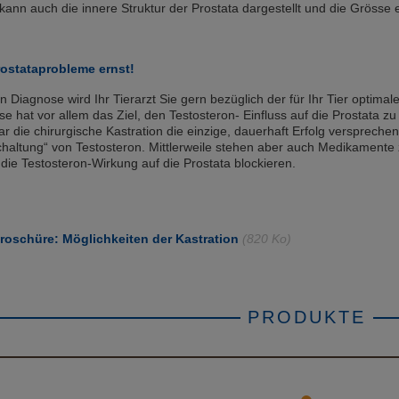
l kann auch die innere Struktur der Prostata dargestellt und die Grösse 
ostataprobleme ernst!
n Diagnose wird Ihr Tierarzt Sie gern bezüglich der für Ihr Tier optimal
e hat vor allem das Ziel, den Testosteron- Einfluss auf die Prostata zu
r die chirurgische Kastration die einzige, dauerhaft Erfolg verspreche
chaltung“ von Testosteron. Mittlerweile stehen aber auch Medikamente 
 die Testosteron-Wirkung auf die Prostata blockieren.
roschüre: Möglichkeiten der Kastration
(820 Ko)
PRODUKTE