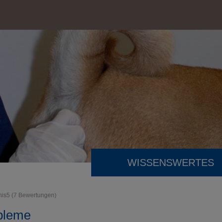
WISSENSWERTES
nis
5
(
7
Bewertungen)
bleme