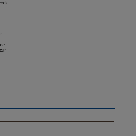
exakt
en
nde
zur