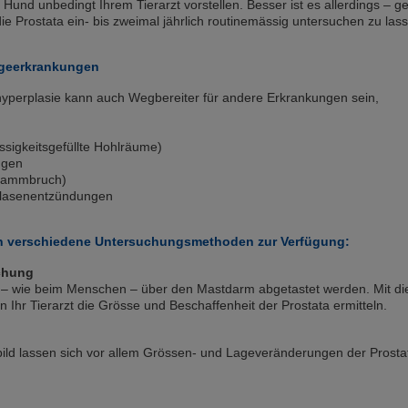
 Hund unbedingt Ihrem Tierarzt vorstellen. Besser ist es allerdings – g
ie Prostata ein- bis zweimal jährlich routinemässig untersuchen zu las
lgeerkrankungen
hyperplasie kann auch Wegbereiter für andere Erkrankungen sein,
ssigkeitsgefüllte Hohlräume)
ngen
Dammbruch)
lasenentzündungen
hen verschiedene Untersuchungsmethoden zur Verfügung:
chung
 – wie beim Menschen – über den Mastdarm abgetastet werden. Mit di
Ihr Tierarzt die Grösse und Beschaffenheit der Prostata ermitteln.
ld lassen sich vor allem Grössen- und Lageveränderungen der Prosta