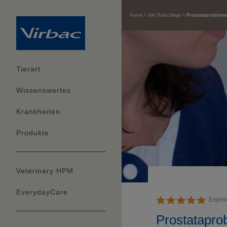
Home
Alle Ratschläge
Prostataprobleme
Tierart
Wissenswertes
Krankheiten
Produkte
Veterinary HPM
EverydayCare
Ergeb
Prostatapro