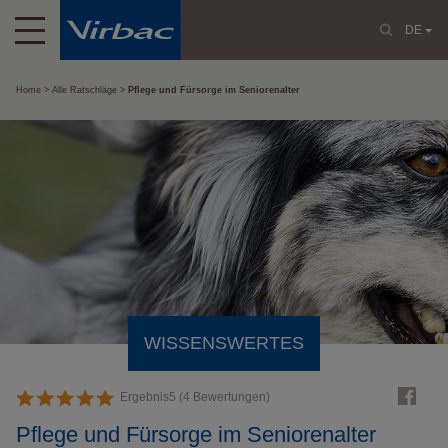
DE
Home
Alle Ratschläge
Pflege und Fürsorge im Seniorenalter
WISSENSWERTES
Ergebnis
5
(
4
Bewertungen)
Pflege und Fürsorge im Seniorenalter