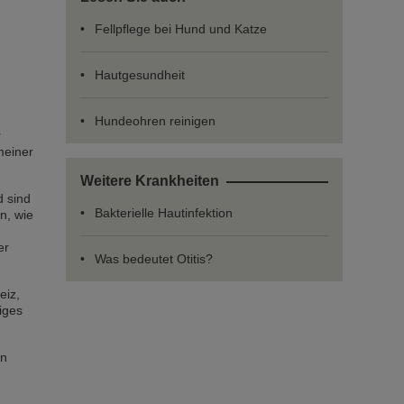
Fellpflege bei Hund und Katze
Hautgesundheit
Hundeohren reinigen
r
meiner
Weitere Krankheiten
d sind
Bakterielle Hautinfektion
n, wie
er
Was bedeutet Otitis?
eiz,
iges
ln