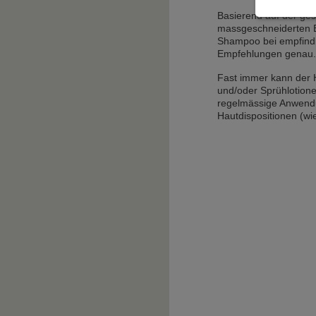
Basierend auf der geste
massgeschneiderten Be
Shampoo bei empfindli
Empfehlungen genau.
Fast immer kann der
und/oder Sprühlotione
regelmässige Anwendu
Hautdispositionen (wi