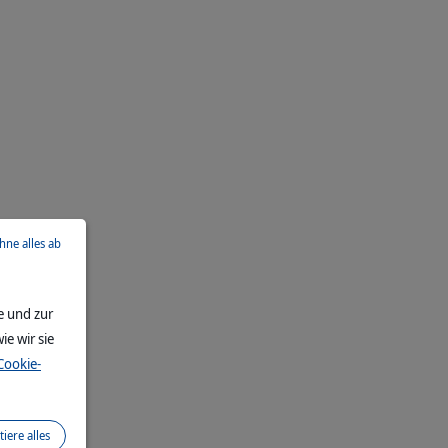
ehne alles ab
e und zur
ie wir sie
Cookie-
tiere alles