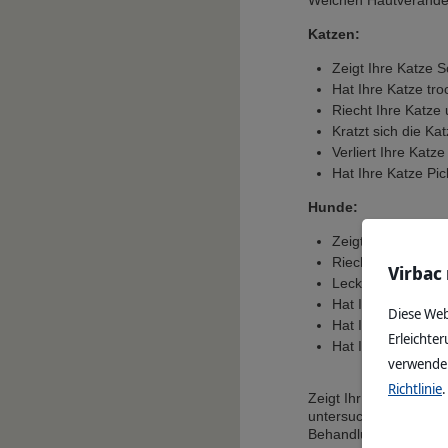
Welchen Hautveränder
Katzen:
Zeigt Ihre Katze 
Hat Ihre Katze tr
Riecht Ihre Katze
Kratzt sich die Ka
Verliert Ihre Katz
Hat Ihre Katze Pic
Hunde:
Zeigt Ihr Hund Juc
Riecht der Hund u
Virbac
Leckt er sich häu
Hat Ihr Hund troc
Diese Web
Hat Ihr Hund ein 
Erleichter
Hat Ihr Hund kahle
verwenden
Richtlinie
.
Zeigt Ihr Tier eines o
untersuchen lassen, u
Behandlungsstrategie 