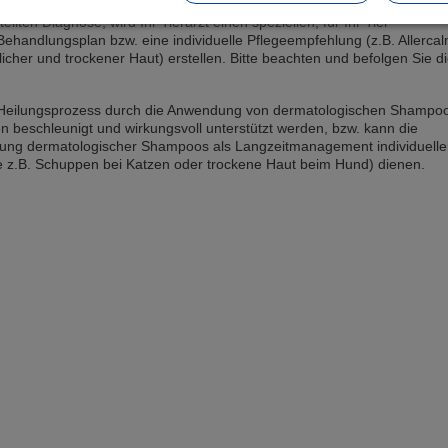
llten Diagnose, wird Ihr Tierarzt einen speziellen, für Ihr Tier
handlungsplan bzw. eine individuelle Pflegeempfehlung (z.B. Allerca
cher und trockener Haut) erstellen. Bitte beachten und befolgen Sie d
 Heilungsprozess durch die Anwendung von dermatologischen Shampo
n beschleunigt und wirkungsvoll unterstützt werden, bzw. kann die
ng dermatologischer Shampoos als Langzeitmanagement individuelle
e z.B. Schuppen bei Katzen oder trockene Haut beim Hund) dienen.