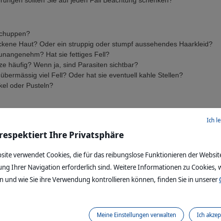
ungen sollten Sie auf jeden Fall Beachtung schenken?
Schuppen?
ockene Haut? Oder ein struppig oder stumpf aussehendes Haarkleid?
 unangenehm? Hat sie fettiges Fell?
tze häufig? Wenn ja, sind Parasiten sichtbar?
e übermässig viel Fell? Oder hat sie eventuell kahle Stellen?
kel oder Pusteln?
kreiz? Oder schüttelt er sich vermehrt?
Ich l
nangenehm? Hat er verklebte oder verkrustete Stellen auf der Haut?
 respektiert Ihre Privatsphäre
fig und ausdauernd an denselben Stellen? Z.B. die Pfoten?
kene und schuppige Haut?
site verwendet Cookies, die für das reibungslose Funktionieren der Websit
struppig oder stumpf aussehendes Haarkleid?
ung Ihrer Navigation erforderlich sind. Weitere Informationen zu Cookies, w
 Stellen oder gar Pickel oder Pusteln?
 und wie Sie ihre Verwendung kontrollieren können, finden Sie in unserer
der mehrere dieser Symptome sollten Sie die Haut unbedingt tierärztlich
m die Ursache der Veränderung zu ermitteln und eine gezielte
zu deren Beseitigung erarbeiten zu lassen.
Meine Einstellungen verwalten
Ich akzep