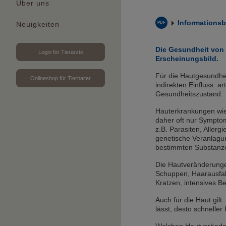
Über uns
Informationsb
Neuigkeiten
Die Gesundheit von 
Login für Tierärzte
Erscheinungsbild.
Für die Hautgesundhe
Onlineshop für Tierhalter
indirekten Einfluss: 
Gesundheitszustand.
Hauterkrankungen wie
daher oft nur Symptom
z.B. Parasiten, Allerg
genetische Veranlagu
bestimmten Substanze
Die Hautveränderungen
Schuppen, Haarausfall
Kratzen, intensives B
Auch für die Haut gil
lässt, desto schneller