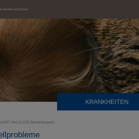
bei Hunden und Katzen
KRANKHEITEN
nis
287.941,9
(
205
Bewertungen)
ellprobleme