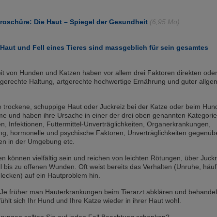
roschüre: Die Haut – Spiegel der Gesundheit
(6,95 Mo)
Haut und Fell eines Tieres sind massgeblich für sein gesamtes
it von Hunden und Katzen haben vor allem drei Faktoren direkten ode
artgerechte Haltung, artgerechte hochwertige Ernährung und guter allge
 trockene, schuppige Haut oder Juckreiz bei der Katze oder beim Hun
e und haben ihre Ursache in einer der drei oben genannten Kategorie
ien, Infektionen, Futtermittel-Unverträglichkeiten, Organerkrankungen,
ng, hormonelle und psychische Faktoren, Unverträglichkeiten gegenüb
n in der Umgebung etc.
 können vielfältig sein und reichen von leichten Rötungen, über Juckr
 bis zu offenen Wunden. Oft weist bereits das Verhalten (Unruhe, häuf
elecken) auf ein Hautproblem hin.
t: Je früher man Hauterkrankungen beim Tierarzt abklären und behande
 fühlt sich Ihr Hund und Ihre Katze wieder in ihrer Haut wohl.