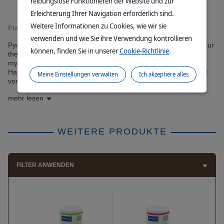
reibungslose Funktionieren der Website und zur
Erleichterung Ihrer Navigation erforderlich sind.
Weitere Informationen zu Cookies, wie wir sie
Flasche mit 250 ml
verwenden und wie Sie ihre Verwendung kontrollieren
Pyoderm Shampoo mit Chlorhexidin wurde speziell entwickelt zur
können, finden Sie in unserer
Cookie-Richtlinie
.
therapiebegleitenden Anwendung bei bakteriellen oder
mykotischen Hauterkrankungen. Es unterstützt die
Hautschutzbarriere und das mikrobielle Gleichgewicht der Haut
Meine Einstellungen verwalten
Ich akzeptiere alles
von Hunden und Katzen.
mehr lesen
WEITERE PRODUKTE
FILTER ANWENDEN