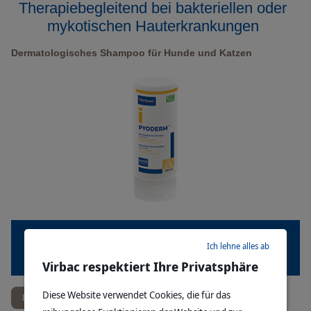
Therapiebegleitend bei bakteriellen oder
mykotischen Hauterkrankungen
Dermatologisches Shampoo für Hunde und Katzen
Ich lehne alles ab
Hunde
Katzen
Virbac respektiert Ihre Privatsphäre
Diese Website verwendet Cookies, die für das
Direkt im Onlineshop einkaufen