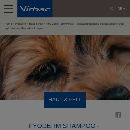
DE
Home
Produkte
Haut & Fell
PYODERM SHAMPOO - Therapiebegleitend bei bakteriellen oder
mykotischen Hauterkrankungen
HAUT & FELL
PYODERM SHAMPOO -