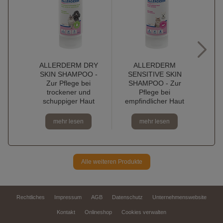
ALLERDERM DRY
ALLERDERM
SH
SKIN SHAMPOO -
SENSITIVE SKIN
Zur Pflege bei
SHAMPOO - Zur
Hau
trockener und
Pflege bei
u
schuppiger Haut
empfindlicher Haut
mehr lesen
mehr lesen
Alle weiteren Produkte
Rechtliches
Impressum
AGB
Datenschutz
Unternehmenswebsite
Kontakt
Onlineshop
Cookies verwalten