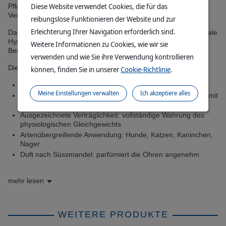
Diese Website verwendet Cookies, die für das
Pflanzenextrakte Ringelblume und Echter Eibisch und des Aloe
Vera Gels verbindet.
reibungslose Funktionieren der Website und zur
Erleichterung Ihrer Navigation erforderlich sind.
Dank seiner Originalrezeptur gewährleistet Sealane eine optimale
Hygiene des Gehörgangs und der Ohrmuschel unter
Weitere Informationen zu Cookies, wie wir sie
Berücksichtigung der Ohrphysiologie.
verwenden und wie Sie ihre Verwendung kontrollieren
Die Vorteile:
können, finden Sie in unserer
Cookie-Richtlinie
.
Tägliche Ohrhygiene von klein auf
Meine Einstellungen verwalten
Ich akzeptiere alles
Natürliche Inhaltsstoffe: 100 % natürliche Pflanzenextrakte mit
feuchtigkeitsspendenden und beruhigenden Eigenschaften
Ausgezeichnete Verträglichkeit: vollständige Wahrung des
physiologischen Gleichgewichts
Artenübergreifende Anwendung: Hunde, Katzen, Kaninchen,
Nager
Duft nach Süssmandel: parfümiert die Ohren angenehm.
mehr lesen
WEITERE PRODUKTE