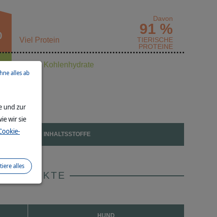
Davon
91 %
%
Viel Protein
TIERISCHE
PROTEINE
zung
Wenig Kohlenhydrate
 %
ehne alles ab
e und zur
ie wir sie
Cookie-
INHALTSSTOFFE
tiere alles
 PRODUKTE
HUND