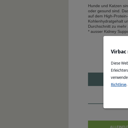
Hunde und Katzen sin
oder gesund sind. Da
auf dem High-Protein
Kohlenhydratgehalt u
Durchschnitt zu mehr 
* ausser Kidney Suppo
Virbac
Diese Web
Erleichter
verwenden
Richtlinie
.
ALLEINFU