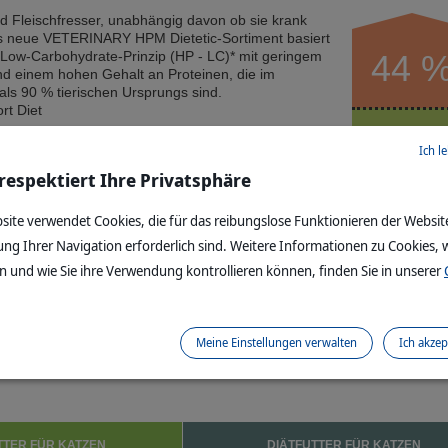
d Fleischfresser, unabhängig davon ob sie krank
s neue VETERINARY HPM Dietetic-Sortiment basiert
-Low-Carbohydrate-Prinzip (HP - LC)* mit geringem
44 
nd einem hohen Gehalt an Proteinen, die im
als 90 % tierischen Ursprungs sind.
Zusammenset
rt Diet
21,5
Ich l
 respektiert Ihre Privatsphäre
site verwendet Cookies, die für das reibungslose Funktionieren der Websit
ung Ihrer Navigation erforderlich sind. Weitere Informationen zu Cookies, w
 und wie Sie ihre Verwendung kontrollieren können, finden Sie in unserer
TAGESRATION
Meine Einstellungen verwalten
Ich akzep
WEITERE VETERINARY HPM
TTER FÜR KATZEN
DIÄTFUTTER FÜR KATZEN