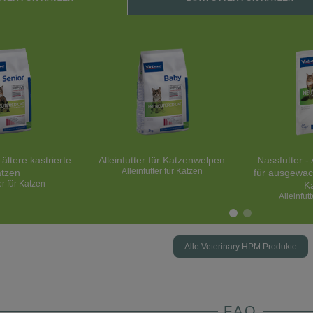
r ältere kastrierte
Alleinfutter für Katzenwelpen
Nassfutter - A
Alleinfutter für Katzen
tzen
für ausgewac
er für Katzen
K
Alleinfut
Alle Veterinary HPM Produkte
FAQ