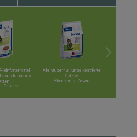
lleinfuttermittel
Alleinfutter für junge kastrierte
Alleinfutte
hsene kastrierte
Katzen
ausgewac
Alleinfutter für Katzen
Alleinfut
atzen
ter für Katzen