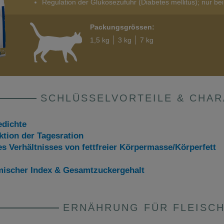
Regulation der Glukosezufuhr (Diabetes mellitus); nur be
Packungsgrössen:
1,5 kg
3 kg
7 kg
SCHLÜSSELVORTEILE & CHAR
edichte
ktion der Tagesration
s Verhältnisses von fettfreier Körpermasse/Körperfett
ämischer Index & Gesamtzuckergehalt
ERNÄHRUNG FÜR FLEISC