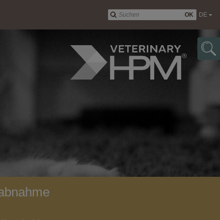
OK
DE
tsabnahme